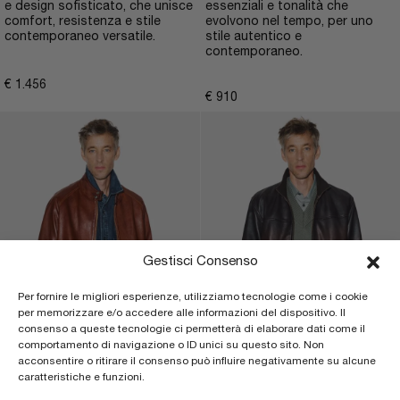
e design sofisticato, che unisce
essenziali e tonalità che
comfort, resistenza e stile
evolvono nel tempo, per uno
contemporaneo versatile.
stile autentico e
contemporaneo.
€
1.456
€
910
Gestisci Consenso
Per fornire le migliori esperienze, utilizziamo tecnologie come i cookie
per memorizzare e/o accedere alle informazioni del dispositivo. Il
consenso a queste tecnologie ci permetterà di elaborare dati come il
comportamento di navigazione o ID unici su questo sito. Non
acconsentire o ritirare il consenso può influire negativamente su alcune
caratteristiche e funzioni.