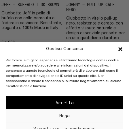
JEFF – BUFFALO | DK BROWN
JOHNNY – PULL UP CALF |
NERO
Giubbotto Jeff in pelle di
bufalo con collo baracuta e
Giubbotto in vitello pull-up
fodera in cashmere. Resistente,
nero, resistente e cerato, con
elegante e 100% Made in Italy.
effetto vissuto naturale e
design essenziale pensato per
un uso quotidiano duraturo.
€
1.666
Gestisci Consenso
€
924
Per fornire le migliori esperienze, utilizziamo tecnologie come i cookie
per memorizzare e/o accedere alle informazioni del dispositivo. Il
consenso a queste tecnologie ci permetterà di elaborare dati come il
comportamento di navigazione o ID unici su questo sito. Non
acconsentire o ritirare il consenso può influire negativamente su alcune
caratteristiche e funzioni.
Accetta
Nega
Visualizza le preferenze