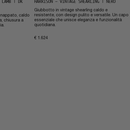
 LAMB | DK
HARRISON – VINTAGE SHEARLING | NERO
Giubbotto in vintage shearling caldo e
resistente, con design pulito e versatile. Un capo
o nappato, caldo
essenziale che unisce eleganza e funzionalità
a, chiusura a
quotidiana.
ia.
€
1.624