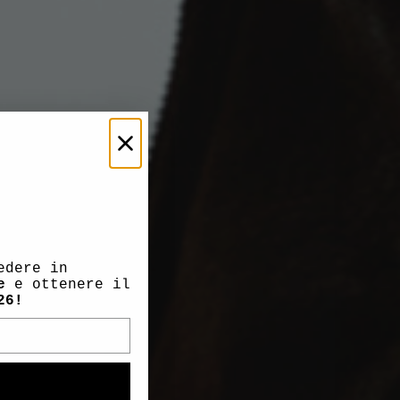
edere in
e
e ottenere il
26!