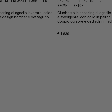
RLING DREASSED LAMB | DK
GARLAND – SHEARLING DRESSED
BROWN – BEIGE
arling di agnello lavorato, caldo
Giubbotto in shearling di agnell
n design bomber e dettagli rib
e avvolgente, con collo in pellicci
doppio cursore e dettagli in magl
€
1.830