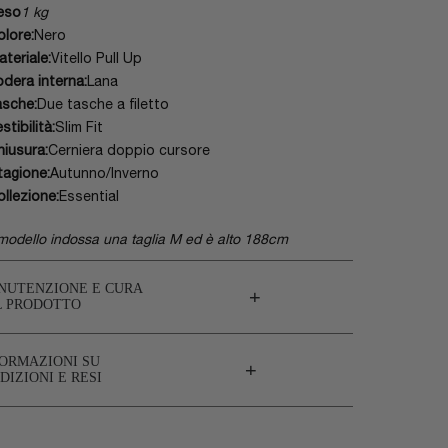
eso
1 kg
olore:
Nero
ateriale:
Vitello Pull Up
odera interna:
Lana
asche:
Due tasche a filetto
stibilità:
Slim Fit
hiusura:
Cerniera doppio cursore
tagione:
Autunno/Inverno
ollezione:
Essential
 modello indossa una taglia M ed è alto 188cm
NUTENZIONE E CURA
+
L PRODOTTO
FORMAZIONI SU
+
DIZIONI E RESI