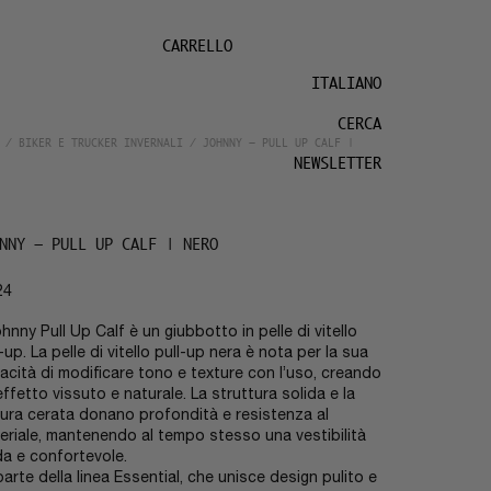
CARRELLO
ITALIANO
CERCA
/
BIKER E TRUCKER INVERNALI
/ JOHNNY – PULL UP CALF |
NEWSLETTER
NNY – PULL UP CALF | NERO
24
Johnny Pull Up Calf è un giubbotto in pelle di vitello
-up. La pelle di vitello pull-up nera è nota per la sua
acità di modificare tono e texture con l’uso, creando
effetto vissuto e naturale. La struttura solida e la
itura cerata donano profondità e resistenza al
eriale, mantenendo al tempo stesso una vestibilità
ida e confortevole.
parte della linea Essential, che unisce design pulito e