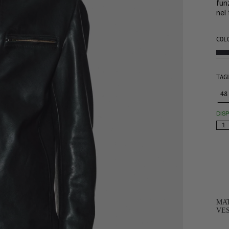
fun
nel
COL
TAG
48
DIS
MAT
VES