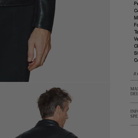
P
C
M
F
T
Ve
C
S
C
Il
MA
DE
IN
SPE