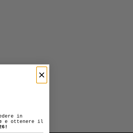
edere in
e
e ottenere il
26!