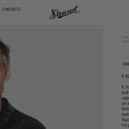
CONTATTI
HOME
NERO
JOH
€
9
Il 
pull
cap
un 
fin
mat
flu
Fa 