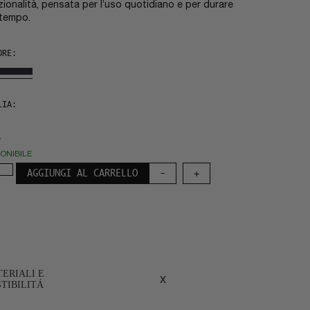
zionalità, pensata per l’uso quotidiano e per durare
 tempo.
ORE:
LIA:
PONIBILE
AGGIUNGI AL CARRELLO
-
+
ERIALI E
x
TIBILITÁ