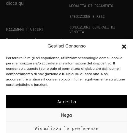
clicca qui
MODALITÀ DI PAGAMENTO
SPEDIZIONE E RESI
CONDIZIONI GENERALI DI
PAGAMENTI SICURI
VENDITA
Paga in tutta sicurezza con la
PRIVACY POLICY
tua carta, Paypal, Stripe e
Gestisci Consenso
altro
COOKIE POLICY
Per fornire le migliori esperienze, utilizziamo tecnologie come i cookie
per memorizzare e/o accedere alle informazioni del dispositivo. Il
consenso a queste tecnologie ci permetterà di elaborare dati come il
comportamento di navigazione o ID unici su questo sito. Non
ASSISTENZA CLIENTI
acconsentire o ritirare il consenso può influire negativamente su alcune
Hai bisogno di aiuto? Non
SEGUICI SUI SOCIAL
caratteristiche e funzioni.
esitare a
contattarci
Accetta
Nega
Copyright © 2025 by
Scettro Srl.
POWERED BY
PATÚ |
Località Cascia
Visualizza le preferenze
Art + Adv
All’Olmo, 117, 50066