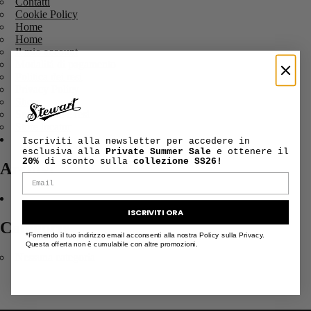
Contatti
Cookie Policy
Home
Home
Il mio account
Modalità di pagamento
Politica dei resi
Privacy Policy
Shop
Spedizione e resi
Store locator
Iscriviti alla newsletter per accedere in
esclusiva alla
Private Summer Sale
e ottenere il
20%
di sconto sulla
collezione SS26!
Archivi
ISCRIVITI ORA
Categorie
*Fornendo il tuo indirizzo email acconsenti alla nostra Policy sulla Privacy.
Questa offerta non è cumulabile con altre promozioni.
Nessuna categoria