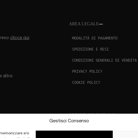
AREA LEGALE
MODALITÀ DI PAGAMENTO
l reso
clicca qui
SPEDIZIONE E RESI
CONDIZIONI GENERALI DI VENDITA
PRIVACY POLICY
e altro
COOKIE POLICY
SEGUICI SUI SOCIAL
Gestisci Consenso
r memorizzare e/o