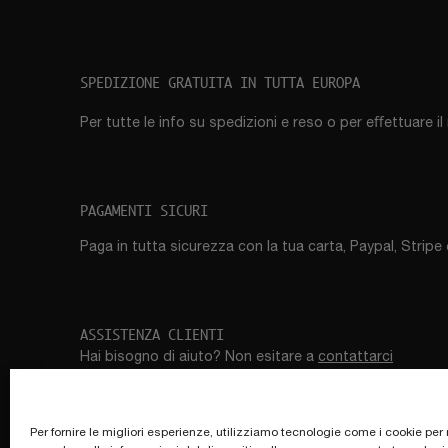
SPEDIZIONE GRATUITA IN TUTTA EUROPA
Per tutte le info su spedizioni e reso o per eﬀettuare i
PAGAMENTI SICURI
Paga in tutta sicurezza con la tua carta, Paypal, Stripe 
ASSISTENZA CLIENTI
Hai bisogno di aiuto? Non esitare a
contattarci
Per fornire le migliori esperienze, utilizziamo tecnologie come i cookie pe