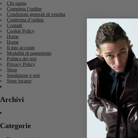
Chi siamo
Completa l’ordine
Condizioni generali di vendita
Conferma d’ordine
Contatti
Cookie Policy
Home
Home
Il mio account
Modalità di pagamento
Politica dei resi
Privacy Policy
Shop
Spedizione e resi
Store locator
Archivi
Categorie