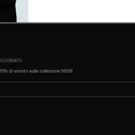
AGGIORNATO
 20% di sconto sulla collezione SS26!