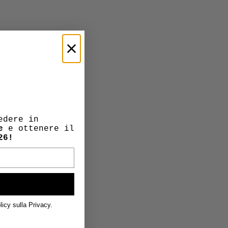
edere in
e
e ottenere il
26!
licy sulla Privacy.