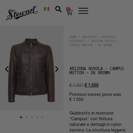
0
HOME
/
ARCHIVIO
/
ARCHIVIO
INVERNALE
/ ARIZONA NUVOLA –
CAMPUS MUTTON – DK BROWN
ARIZONA NUVOLA – CAMPUS
MUTTON – DK BROWN
€
1.347
€
1.050
Previous lowest price was
€
1.050
.
Giubbotto in montone
“Campus” con finitura
naturale e dettagli in nylon
tecnico. La struttura leggera