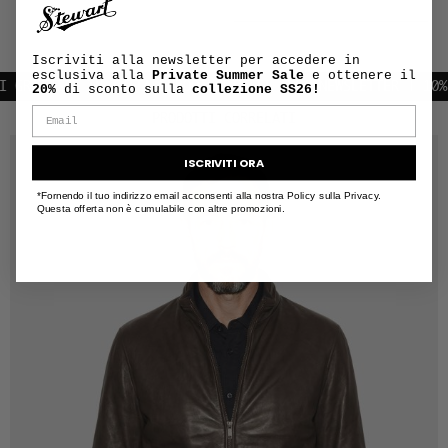
Iscriviti alla newsletter per accedere in
esclusiva alla
Private Summer Sale
e ottenere il
RATUITE IN TUTTA EUROPA
ISCRIVITI ALLA NEWSLETTER | 10% DI
20%
di sconto sulla
collezione SS26!
PRODOTTI CORRELATI
ISCRIVITI ORA
*Fornendo il tuo indirizzo email acconsenti alla nostra Policy sulla Privacy.
Questa offerta non è cumulabile con altre promozioni.