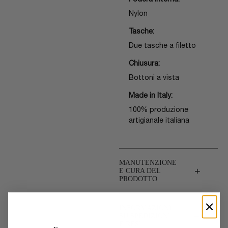
Fodera interna:
Nylon
Tasche:
Due tasche a filetto
Chiusura:
Bottoni a vista
Made in Italy:
100% produzione
artigianale italiana
MANUTENZIONE
+
E CURA DEL
PRODOTTO
INFORMAZIONI
+
SU SPEDIZIONI
E RESI