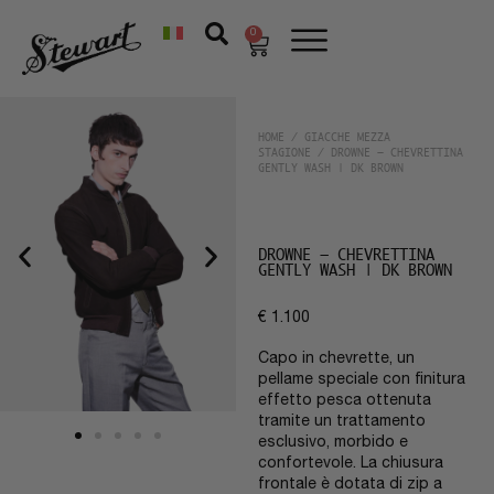
0
HOME
/
GIACCHE MEZZA
STAGIONE
/ DROWNE – CHEVRETTINA
GENTLY WASH | DK BROWN
DROWNE – CHEVRETTINA
GENTLY WASH | DK BROWN
€
1.100
Capo in chevrette, un
pellame speciale con finitura
effetto pesca ottenuta
tramite un trattamento
esclusivo, morbido e
confortevole. La chiusura
frontale è dotata di zip a