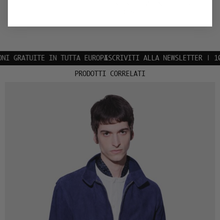
+
SU SPEDIZIONI
E RESI
 GRATUITE IN TUTTA EUROPA
ISCRIVITI ALLA NEWSLETTER | 10% D
PRODOTTI CORRELATI