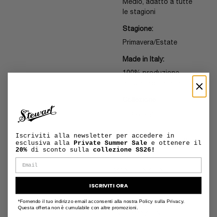
Medio, adatto a tutte
le stagioni
Stagione:
Primavera/Estate
Made in Italy:
100% produzione
artigianale italiana
Collezione:
Old Glory
Iscriviti alla newsletter per accedere in
Il modello indossa una
esclusiva alla
Private Summer Sale
e ottenere il
taglia L ed è alto 188cm
20%
di sconto sulla
collezione SS26!
MANUTENZIONE
+
E CURA DEL
ISCRIVITI ORA
PRODOTTO
*Fornendo il tuo indirizzo email acconsenti alla nostra Policy sulla Privacy.
Questa offerta non è cumulabile con altre promozioni.
INFORMAZIONI