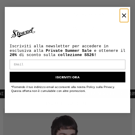
Il modello indossa una
taglia L ed è alto 188cm
MANUTENZIONE
+
E CURA DEL
PRODOTTO
Iscriviti alla newsletter per accedere in
esclusiva alla
Private Summer Sale
e ottenere il
20%
di sconto sulla
collezione SS26!
INFORMAZIONI
+
SU SPEDIZIONI
E RESI
ISCRIVITI ORA
*Fornendo il tuo indirizzo email acconsenti alla nostra Policy sulla Privacy.
Questa offerta non è cumulabile con altre promozioni.
GRATUITE IN TUTTA EUROPA
ISCRIVITI ALLA NEWSLETTER | 10% D
PRODOTTI CORRELATI