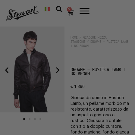
0
HOME
/
GIACCHE MEZZA
STAGIONE
/ DROWNE – RUSTICA LAMB
| DK BROWN
DROWNE – RUSTICA LAMB |
DK BROWN
€
1.360
Giacca da uomo in Rustica
Lamb, un pellame morbido ma
resistente, caratterizzato da
un aspetto grintoso e
rustico. Chiusura frontale
con zip a doppio cursore,
fondo maniche, fondo giacca