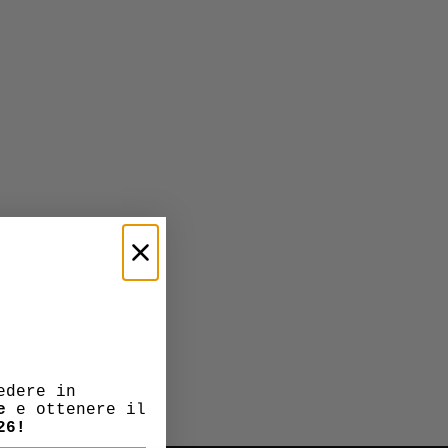
edere in
e
e ottenere il
26!