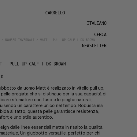
CARRELLO
ITALIANO
CERCA
/
BOMBER INVERNALI
/ MATT – PULL UP CALF | DK BROWN
NEWSLETTER
T – PULL UP CALF | DK BROWN
10
giubbotto da uomo Matt è realizzato in vitello pull up,
 pelle pregiata che si distingue per la sua capacità di
biare sfumature con l’uso e le pieghe naturali,
uisendo un carattere unico nel tempo. Robusta ma
bida al tatto, questa pelle garantisce resistenza,
fort e uno stile autentico.
esign dalle linee essenziali mette in risalto la qualità
 materiale. Un giubbotto versatile, perfetto per chi