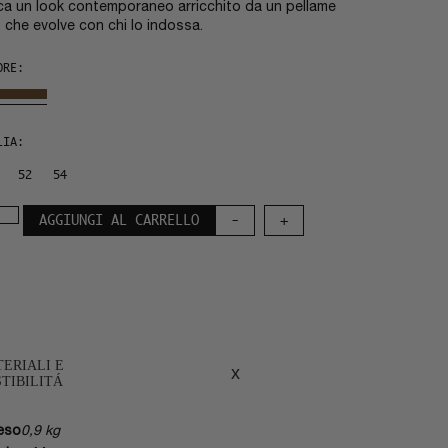
ca un look contemporaneo arricchito da un pellame
o che evolve con chi lo indossa.
ORE:
LIA:
52
54
AGGIUNGI AL CARRELLO
-
+
ERIALI E
x
TIBILITÁ
eso
0,9 kg