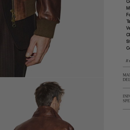
C
M
F
T
Ve
C
S
C
Il
MA
DE
IN
SPE