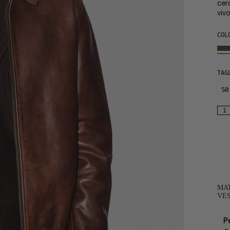
cer
viv
COL
TAG
50
MAT
VES
P