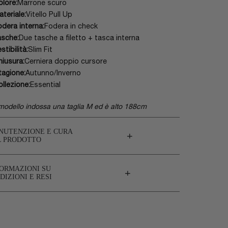
olore:
Marrone scuro
ateriale:
Vitello Pull Up
odera interna:
Fodera in check
asche:
Due tasche a filetto + tasca interna
stibilità:
Slim Fit
hiusura:
Cerniera doppio cursore
tagione:
Autunno/Inverno
ollezione:
Essential
 modello indossa una taglia M ed è alto 188cm
NUTENZIONE E CURA
+
L PRODOTTO
FORMAZIONI SU
+
DIZIONI E RESI