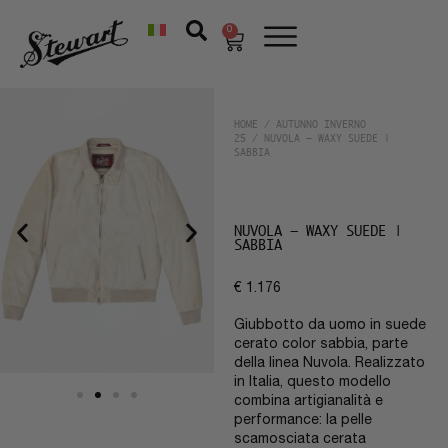
0
HOME
/
AUTUNNO INVERNO
25
/ NUVOLA – WAXY SUEDE |
SABBIA
NUVOLA – WAXY SUEDE |
SABBIA
€
1.176
Giubbotto da uomo in suede
cerato color sabbia, parte
della linea Nuvola. Realizzato
in Italia, questo modello
combina artigianalità e
performance: la pelle
scamosciata cerata