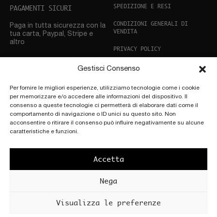
SPEDIZIONE E RESI
PAGAMENTI SICURI
CONDIZIONI GENERALI DI
Paga in tutta sicurezza con la
VENDITA
tua carta, Paypal, Stripe e
altro
PRIVACY POLICY
COOKIE POLICY
Gestisci Consenso
ASSISTENZA CLIENTI
Per fornire le migliori esperienze, utilizziamo tecnologie come i cookie
Hai bisogno di aiuto? Non
per memorizzare e/o accedere alle informazioni del dispositivo. Il
esitare a
contattarci
consenso a queste tecnologie ci permetterà di elaborare dati come il
comportamento di navigazione o ID unici su questo sito. Non
acconsentire o ritirare il consenso può influire negativamente su alcune
SEGUICI SUI SOCIAL
caratteristiche e funzioni.
Accetta
Nega
Copyright © 2025 by
Scettro Srl.
POWERED BY
PATÚ |
Località Cascia
Visualizza le preferenze
Art + Adv
All’Olmo, 117, 50066
Reggello FI