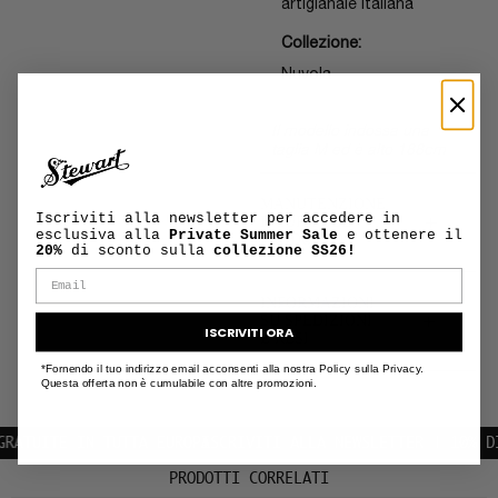
artigianale italiana
Collezione:
Nuvola
Il modello indossa una
taglia M ed è alto 188cm
MANUTENZIONE
+
Iscriviti alla newsletter per accedere in
E CURA DEL
esclusiva alla
Private Summer Sale
e ottenere il
PRODOTTO
20%
di sconto sulla
collezione SS26!
INFORMAZIONI
+
SU SPEDIZIONI
ISCRIVITI ORA
E RESI
*Fornendo il tuo indirizzo email acconsenti alla nostra Policy sulla Privacy.
Questa offerta non è cumulabile con altre promozioni.
TUITE IN TUTTA EUROPA
ISCRIVITI ALLA NEWSLETTER | 10% DI SC
PRODOTTI CORRELATI