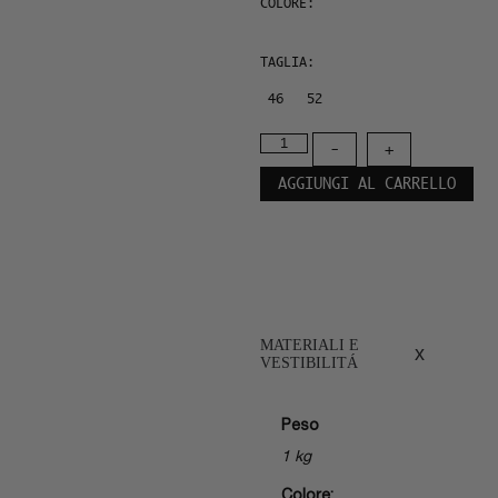
COLORE:
TAGLIA:
46
52
-
+
AGGIUNGI AL CARRELLO
MATERIALI E
x
VESTIBILITÁ
Peso
1 kg
Colore: