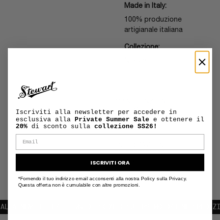
Made in Italy:
100% produzione
artigianale italiana
Collezione:
Nuvola
MANUTENZIONE
+
E CURA DEL
Iscriviti alla newsletter per accedere in
PRODOTTO
esclusiva alla
Private Summer Sale
e ottenere il
20%
di sconto sulla
collezione SS26!
INFORMAZIONI
+
SU SPEDIZIONI
E RESI
ISCRIVITI ORA
*Fornendo il tuo indirizzo email acconsenti alla nostra Policy sulla Privacy.
Questa offerta non è cumulabile con altre promozioni.
A NEWSLETTER | 10% DI SCONTO SUL PRIMO ORDINE
SPEDIZIONI 