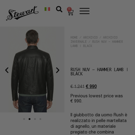
0
HOME
/
ARCHIVIO
/
ARCHIVIO
INVERNALE
/ RUSH NUV – HAMMER
LAMB | BLACK
RUSH NUV – HAMMER LAMB |
BLACK
€
1.241
€
990
Previous lowest price was
€
990
.
Il giubbotto da uomo Rush è
realizzato in pelle martellata
di agnello, un materiale
pregiato che combina