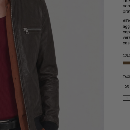
int
con
prat
All
agg
cap
ver
cas
COL
TAG
50