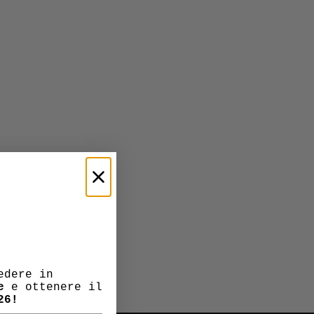
edere in
e
e ottenere il
26!