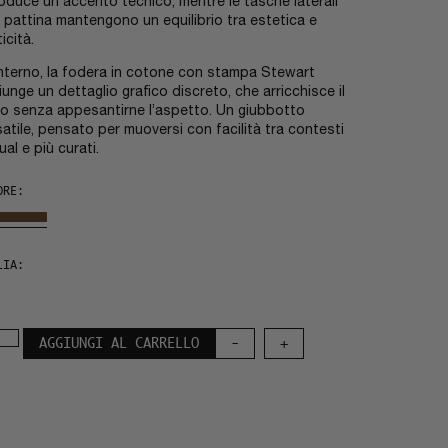
roduce un accento tecnico, mentre le tasche laterali
 pattina mantengono un equilibrio tra estetica e
icità.
’interno, la fodera in cotone con stampa Stewart
iunge un dettaglio grafico discreto, che arricchisce il
o senza appesantirne l’aspetto. Un giubbotto
satile, pensato per muoversi con facilità tra contesti
ual e più curati.
ORE:
LIA:
AGGIUNGI AL CARRELLO
-
+