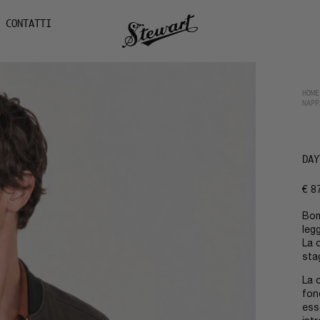
CONTATTI
HOME
NAPP
DAY
€
8
Bom
leg
La 
sta
La 
fon
ess