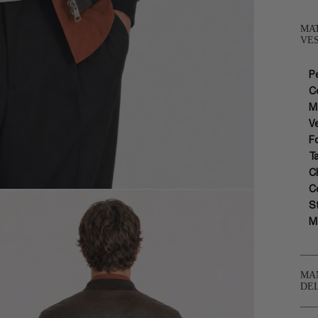
MAT
VES
P
C
M
Ve
F
T
C
C
S
M
MA
DE