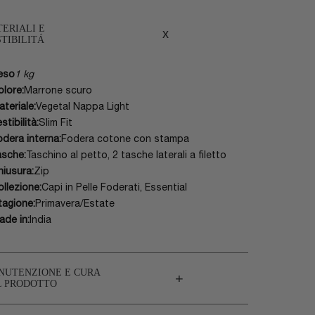
ERIALI E
x
TIBILITÁ
eso
1 kg
olore:
Marrone scuro
ateriale:
Vegetal Nappa Light
stibilità:
Slim Fit
odera interna:
Fodera cotone con stampa
asche:
Taschino al petto, 2 tasche laterali a filetto
hiusura:
Zip
ollezione:
Capi in Pelle Foderati, Essential
tagione:
Primavera/Estate
ade in:
India
NUTENZIONE E CURA
+
L PRODOTTO