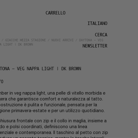
CARRELLO
ITALIANO
CERCA
/
GIACCHE MEZZA STAGIONE
/
NUOVI ARRIVI
/ DAYTONA – VEG
A LIGHT | DK BROWN
NEWSLETTER
TONA – VEG NAPPA LIGHT | DK BROWN
70
ber in veg nappa light, una pelle di vitello morbida e
gera che garantisce comfort e naturalezza al tatto.
costruzione è pulita e funzionale, pensata per la
gione primavera-estate e per un utilizzo quotidiano.
chiusura frontale con zip e il collo in maglia, insieme a
do e polsi coordinati, definiscono una linea
enziale e contemporanea. Il taschino al petto con zip