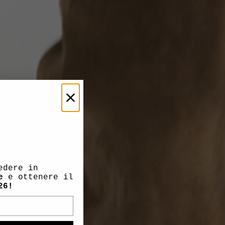
edere in
e
e ottenere il
26!