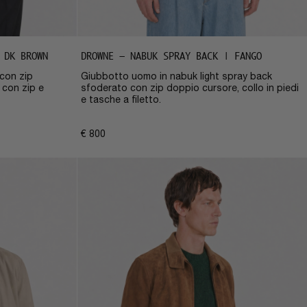
 DK BROWN
DROWNE – NABUK SPRAY BACK | FANGO
con zip
Giubbotto uomo in nabuk light spray back
o con zip e
sfoderato con zip doppio cursore, collo in piedi
e tasche a filetto.
€
800