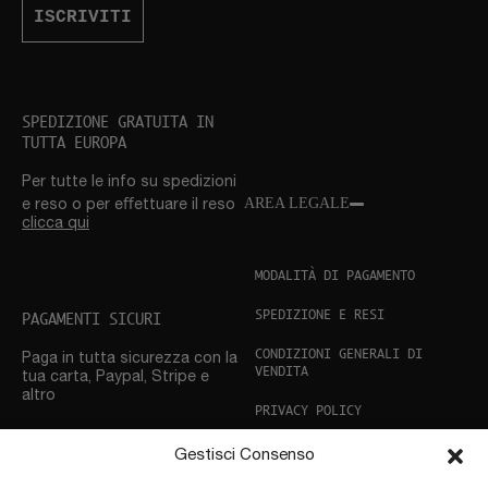
ISCRIVITI
SPEDIZIONE GRATUITA IN
TUTTA EUROPA
Per tutte le info su spedizioni
AREA LEGALE
e reso o per eﬀettuare il reso
clicca qui
MODALITÀ DI PAGAMENTO
SPEDIZIONE E RESI
PAGAMENTI SICURI
CONDIZIONI GENERALI DI
Paga in tutta sicurezza con la
VENDITA
tua carta, Paypal, Stripe e
altro
PRIVACY POLICY
COOKIE POLICY
Gestisci Consenso