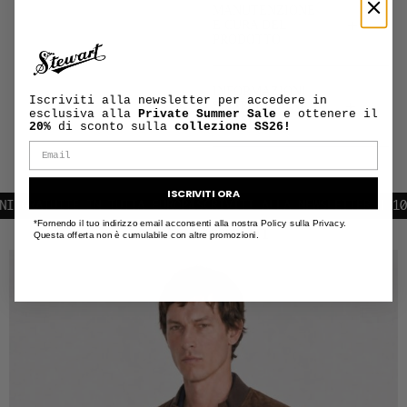
MANUTENZIONE
+
E CURA DEL
PRODOTTO
INFORMAZIONI
Iscriviti alla newsletter per accedere in
+
SU SPEDIZIONI
esclusiva alla
Private Summer Sale
e ottenere il
E RESI
20%
di sconto sulla
collezione SS26!
ISCRIVITI ORA
GRATUITE IN TUTTA EUROPA
ISCRIVITI ALLA NEWSLETTER | 10% D
*Fornendo il tuo indirizzo email acconsenti alla nostra Policy sulla Privacy.
PRODOTTI CORRELATI
Questa offerta non è cumulabile con altre promozioni.