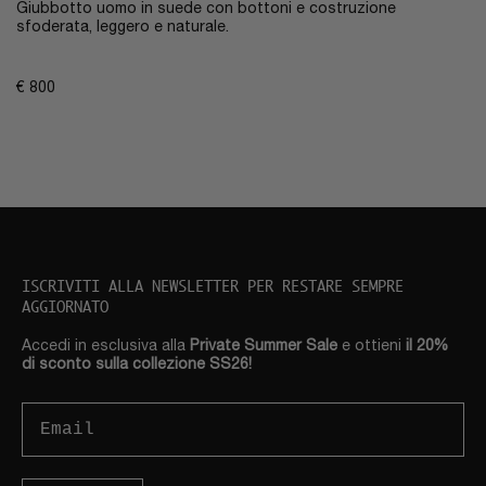
Giubbotto uomo in suede con bottoni e costruzione
sfoderata, leggero e naturale.
€
800
ISCRIVITI ALLA NEWSLETTER PER RESTARE SEMPRE
AGGIORNATO
Accedi in esclusiva alla
Private Summer Sale
e ottieni
il 20%
di sconto sulla collezione SS26!
Email