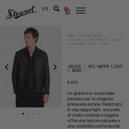
0
HOME
/
GIACCHE MEZZA
STAGIONE
/
NUOVI ARRIVI
/ JACKIE
– VEG NAPPA LIGHT | NERO
JACKIE – VEG NAPPA LIGHT
| NERO
€
870
Un giubbotto essenziale
pensato per la stagione
primavera-estate. Realizzato
in veg nappa light, una pelle
di vitello morbida e leggera,
offre una texture naturale e
una vestibilità confortevole