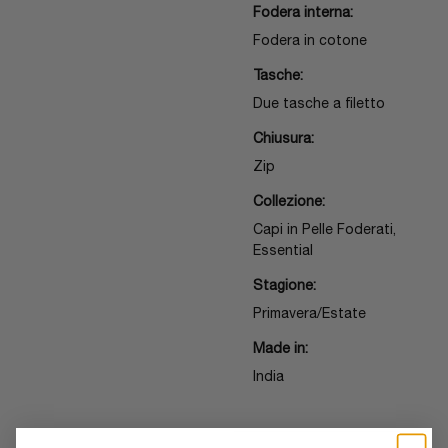
Fodera interna:
Fodera in cotone
Tasche:
Due tasche a filetto
Chiusura:
Zip
Collezione:
Capi in Pelle Foderati,
Essential
Stagione:
Primavera/Estate
Made in:
India