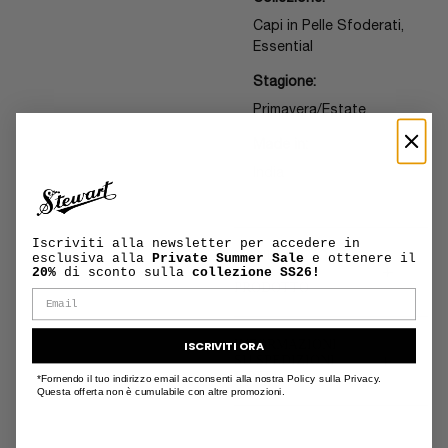
Capi in Pelle Sfoderati,
Essential
Stagione:
Primavera/Estate
Made in:
India
Iscriviti alla newsletter per accedere in
MANUTENZIONE
esclusiva alla
Private Summer Sale
e ottenere il
+
E CURA DEL
20%
di sconto sulla
collezione SS26!
PRODOTTO
INFORMAZIONI
ISCRIVITI ORA
+
SU SPEDIZIONI
E RESI
*Fornendo il tuo indirizzo email acconsenti alla nostra Policy sulla Privacy.
Questa offerta non è cumulabile con altre promozioni.