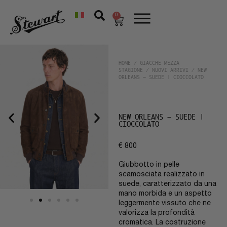
0
HOME
/
GIACCHE MEZZA
STAGIONE
/
NUOVI ARRIVI
/ NEW
ORLEANS – SUEDE | CIOCCOLATO
NEW ORLEANS – SUEDE |
CIOCCOLATO
€
800
Giubbotto in pelle
scamosciata realizzato in
suede, caratterizzato da una
mano morbida e un aspetto
leggermente vissuto che ne
valorizza la profondità
cromatica. La costruzione