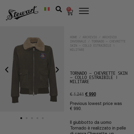
0
HOME
/
ARCHIVIO
/
ARCHIVIO
INVERNALE
/ TORNADO – CHEVRETTE
SKIN – COLLO ESTRAIBILE |
MILITARE
TORNADO – CHEVRETTE SKIN
– COLLO ESTRAIBILE |
MILITARE
€
1.241
€
990
Previous lowest price was
€
990
.
Il giubbotto da uomo
Tornado è realizzato in pelle