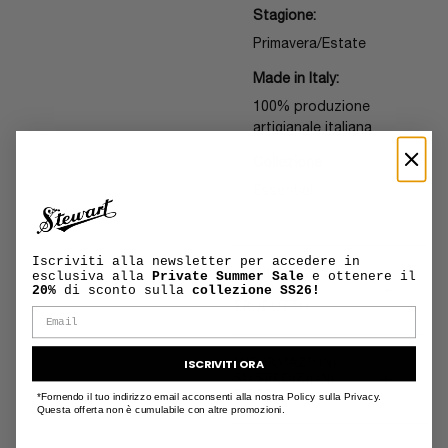
Stagione:
Primavera/Estate
Made in Italy:
100% produzione
artigianale italiana
Collezione:
Essential
Iscriviti alla newsletter per accedere in
MANUTENZIONE
esclusiva alla
Private Summer Sale
e ottenere il
+
E CURA DEL
20%
di sconto sulla
collezione SS26!
PRODOTTO
INFORMAZIONI
ISCRIVITI ORA
+
SU SPEDIZIONI
E RESI
*Fornendo il tuo indirizzo email acconsenti alla nostra Policy sulla Privacy.
Questa offerta non è cumulabile con altre promozioni.