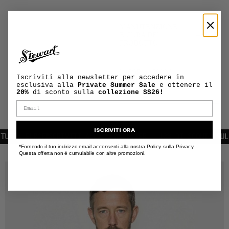
MANUTENZIONE
+
E CURA DEL
PRODOTTO
INFORMAZIONI
Iscriviti alla newsletter per accedere in
+
SU SPEDIZIONI
esclusiva alla
Private Summer Sale
e ottenere il
E RESI
20%
di sconto sulla
collezione SS26!
ISCRIVITI ORA
TTA EUROPA
ISCRIVITI ALLA NEWSLETTER | 10% DI SCONTO SUL PR
*Fornendo il tuo indirizzo email acconsenti alla nostra Policy sulla Privacy.
PRODOTTI CORRELATI
Questa offerta non è cumulabile con altre promozioni.