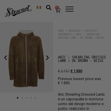
0
HOME
/
ARCHIVIO
/
ARCHIVIO
INVERNALE
/ ARIC – SHEARLING
DRESSED LAMB | DK BROWN – BEIGE
ARIC – SHEARLING DRESSED
LAMB | DK BROWN – BEIGE
€
2.157
€
1.890
Previous lowest price was
€
1.890
.
Aric Shearling Dressed Lamb
è un capospalla in montone
uomo dal design moderno e
pulito, realizzato in