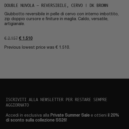
DOUBLE NUVOLA – REVERSIBILE, CERVO | DK BROWN
Giubbotto reversibile in pelle di cervo con interno imbottito,
zip doppio cursore e finiture in maglia. Caldo, versatile,
artigianale.
€
2.157
€
1.510
Previous lowest price was
€
1.510
.
ISCRIVITI ALLA NEWSLETTER PER RESTARE SEMPRE
AGGIORNATO
Accedi in esclusiva alla
Private Summer Sale
e ottieni
il 20%
di sconto sulla collezione SS26!