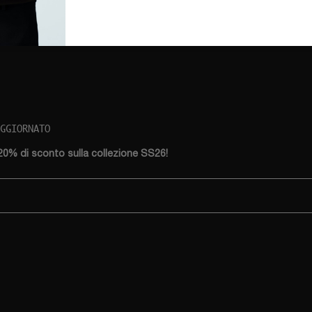
AGGIORNATO
 20% di sconto sulla collezione SS26!