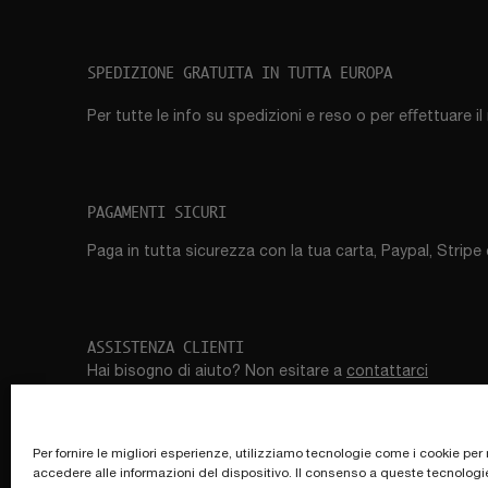
SPEDIZIONE GRATUITA IN TUTTA EUROPA
Per tutte le info su spedizioni e reso o per eﬀettuare i
PAGAMENTI SICURI
Paga in tutta sicurezza con la tua carta, Paypal, Stripe 
ASSISTENZA CLIENTI
Hai bisogno di aiuto? Non esitare a
contattarci
Per fornire le migliori esperienze, utilizziamo tecnologie come i cookie pe
accedere alle informazioni del dispositivo. Il consenso a queste tecnologi