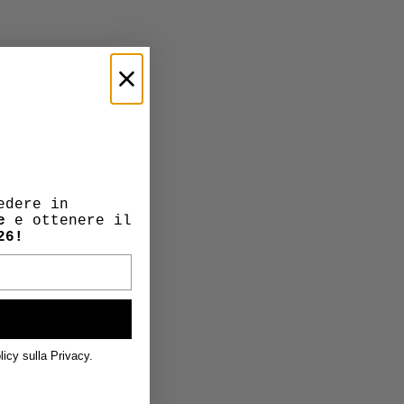
edere in
e
e ottenere il
26!
licy sulla Privacy.