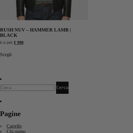
RUSH NUV – HAMMER LAMB |
BLACK
€
1.241
€
990
Scegli
Pagine
Carrello
Chi siamo