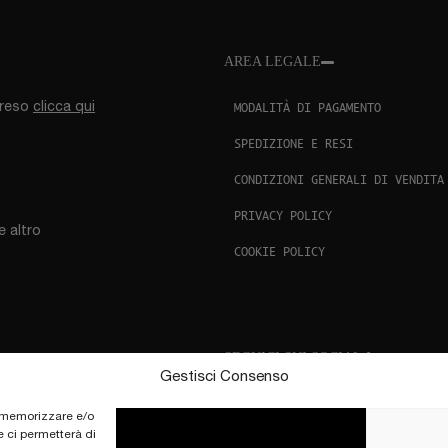
AREA LEGALE
MODALITÀ DI PAGAMENTO
l reso
clicca qui
SPEDIZIONE E RESI
CONDIZIONI GENERALI DI VENDITA
PRIVACY POLICY
e altro
COOKIE POLICY
SEGUICI SUI SOCIAL
Gestisci Consenso
r memorizzare e/o
e ci permetterà di