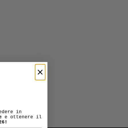
edere in
e
e ottenere il
26!