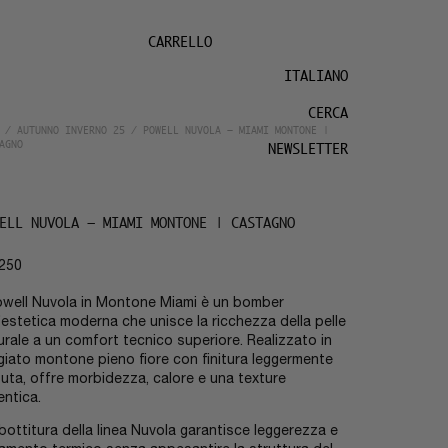
CARRELLO
ITALIANO
CERCA
/
AUTUNNO INVERNO 25
/ POWELL NUVOLA – MIAMI MONTONE |
AGNO
NEWSLETTER
ELL NUVOLA – MIAMI MONTONE | CASTAGNO
250
Powell Nuvola in Montone Miami è un bomber
l’estetica moderna che unisce la ricchezza della pelle
urale a un comfort tecnico superiore. Realizzato in
giato montone pieno fiore con finitura leggermente
suta, offre morbidezza, calore e una texture
entica.
mbottitura della linea Nuvola garantisce leggerezza e