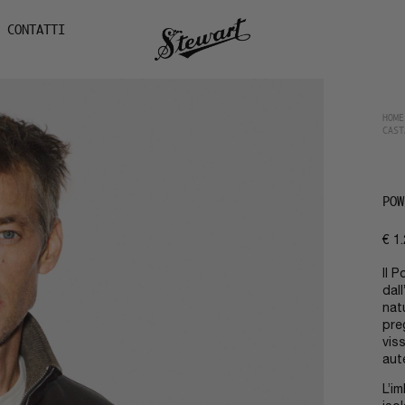
CONTATTI
HOME
CAST
POW
€
1.
Il 
dal
nat
pre
vis
aut
L’i