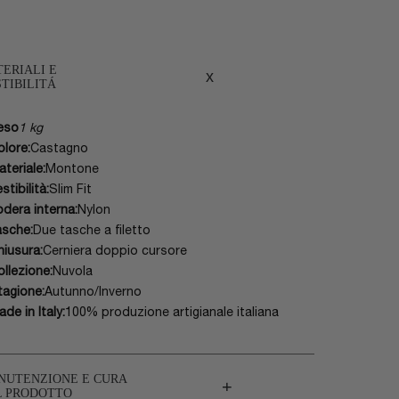
ERIALI E
x
TIBILITÁ
eso
1 kg
olore:
Castagno
ateriale:
Montone
stibilità:
Slim Fit
odera interna:
Nylon
asche:
Due tasche a filetto
hiusura:
Cerniera doppio cursore
ollezione:
Nuvola
tagione:
Autunno/Inverno
de in Italy:
100% produzione artigianale italiana
NUTENZIONE E CURA
+
L PRODOTTO