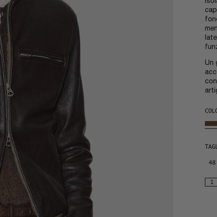
iso
capo
fon
men
lat
fun
Un 
acc
con
arti
COL
TAG
48