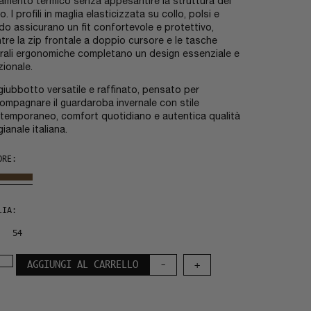
lamento termico senza appesantire la struttura del
. I profili in maglia elasticizzata su collo, polsi e
do assicurano un fit confortevole e protettivo,
tre la zip frontale a doppio cursore e le tasche
erali ergonomiche completano un design essenziale e
zionale.
giubbotto versatile e raffinato, pensato per
ompagnare il guardaroba invernale con stile
temporaneo, comfort quotidiano e autentica qualità
gianale italiana.
ORE:
LIA:
54
AGGIUNGI AL CARRELLO
-
+