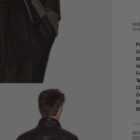
MAT
VES
P
C
M
Ve
F
T
C
C
S
Ma
MA
DE