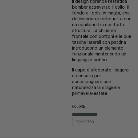
Il design riprende l’estetica
bomber attraverso il collo, il
fondo e i polsi in maglia, che
definiscono la silhouette con
un equilibrio tra comfort e
struttura. La chiusura
frontale con bottoni e le due
tasche laterali con pattina
introducono un elemento
funzionale mantenendo un
linguaggio sobrio.
Il capo è sfoderato, leggero
e pensato per
accompagnare con
naturalezza la stagione
primavera-estate.
COLORE:
ESAURITO