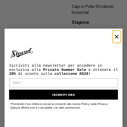
Capi in Pelle Sfoderati,
Essential
Stagione:
Primavera/Estate
Made in:
India
Iscriviti alla newsletter per accedere in
esclusiva alla
Private Summer Sale
e ottenere il
MANUTENZIONE
20%
di sconto sulla
collezione SS26!
+
E CURA DEL
PRODOTTO
ISCRIVITI ORA
INFORMAZIONI
+
SU SPEDIZIONI
*Fornendo il tuo indirizzo email acconsenti alla nostra Policy sulla Privacy.
E RESI
Questa offerta non è cumulabile con altre promozioni.