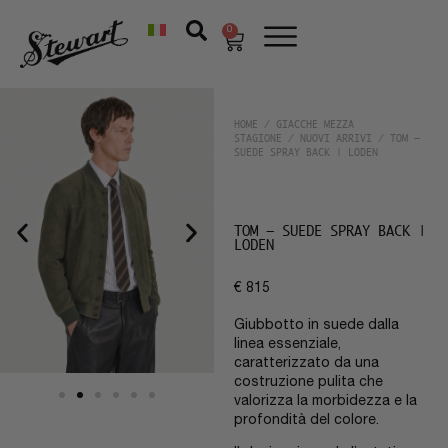
0
HOME
/
GIACCHE MEZZA
STAGIONE
/
NUOVI ARRIVI
/ TOM –
SUEDE SPRAY BACK | LODEN
TOM – SUEDE SPRAY BACK |
LODEN
€
815
Giubbotto in suede dalla
linea essenziale,
caratterizzato da una
costruzione pulita che
valorizza la morbidezza e la
profondità del colore.