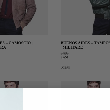
ES – CAMOSCIO |
BUENOS AIRES – TAMP
TRA
| MILITARE
€
930
€
651
Scegli