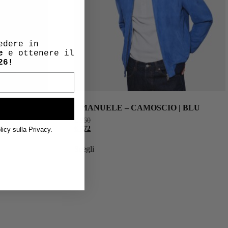
edere in
e
e ottenere il
26!
B | NERO
EMANUELE – CAMOSCIO | BLU
€
960
€
672
licy sulla Privacy.
Scegli