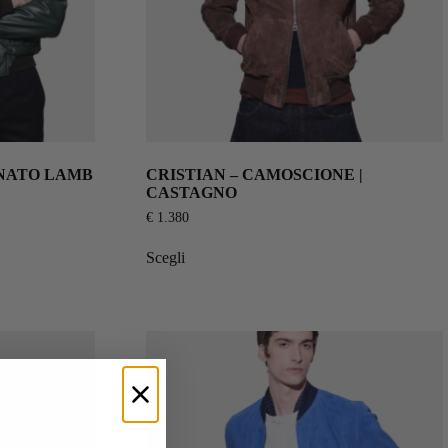
ONATO LAMB
CRISTIAN – CAMOSCIONE |
CASTAGNO
€
1.380
Scegli