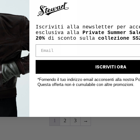
Iscriviti alla newsletter per acc
esclusiva alla
Private Summer Sal
20%
di sconto sulla
collezione SS
USTICA LAMB | DK
DUMBAR – CAMPUS LAM
ISCRIVITI ORA
€
1.340
*Fornendo il tuo indirizzo email acconsenti alla nostra Po
Questa offerta non è cumulabile con altre promozioni.
Scegli
1
2
3
→