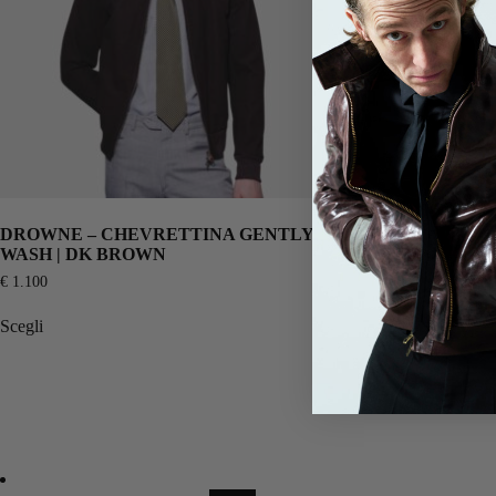
DROWNE – CHEVRETTINA GENTLY
DROWNE – R
WASH | DK BROWN
BROWN
€
1.100
€
1.360
Scegli
Scegli